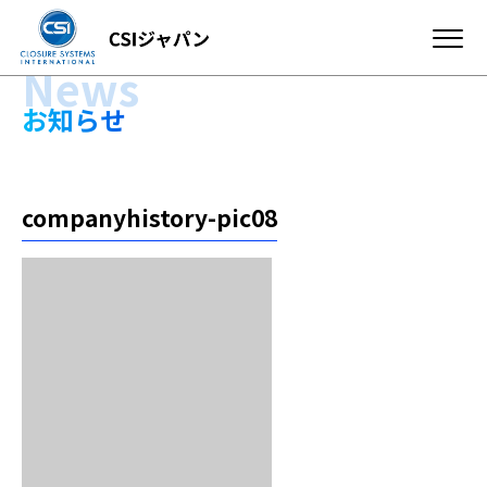
News
お知らせ
companyhistory-pic08