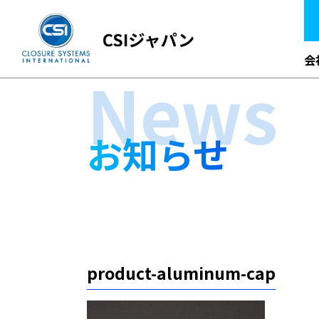
会
News
お知らせ
product-aluminum-cap