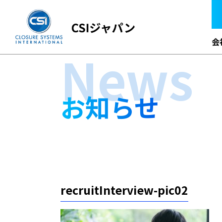
会
News
お知らせ
recruitInterview-pic02